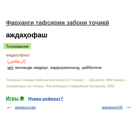
Фарҳанги тафсирии забони тоҷикӣ
аждаҳофаш
Толкование
аждаҳофаш
[اژدهافش]
кит.
монанди аждаҳо, аждаҳомонанд, ҳайбатнок
Толковый словарь таджикского языка (в 2 томах). — Душанбе, НИИ языка и
литературы им. Рудаки
.
Под редакцией Сайфиддина Назарзода
.
2008
.
Игры ⚽
Нужен реферат?
аждаҳосар
аждаҳохӯй